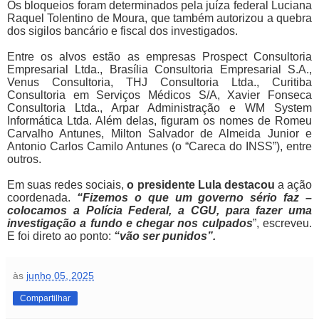
Os bloqueios foram determinados pela juíza federal Luciana
Raquel Tolentino de Moura, que também autorizou a quebra
dos sigilos bancário e fiscal dos investigados.
Entre os alvos estão as empresas Prospect Consultoria
Empresarial Ltda., Brasília Consultoria Empresarial S.A.,
Venus Consultoria, THJ Consultoria Ltda., Curitiba
Consultoria em Serviços Médicos S/A, Xavier Fonseca
Consultoria Ltda., Arpar Administração e WM System
Informática Ltda. Além delas, figuram os nomes de Romeu
Carvalho Antunes, Milton Salvador de Almeida Junior e
Antonio Carlos Camilo Antunes (o “Careca do INSS”), entre
outros.
Em suas redes sociais,
o presidente Lula destacou
a ação
coordenada.
“Fizemos o que um governo sério faz –
colocamos a Polícia Federal, a CGU, para fazer uma
investigação a fundo e chegar nos culpados
”, escreveu.
E foi direto ao ponto:
“vão ser punidos”.
às
junho 05, 2025
Compartilhar