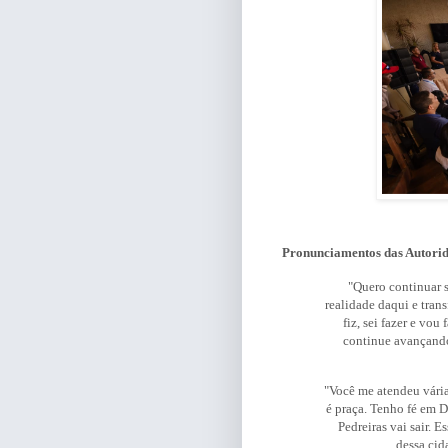
Pronunciamentos das Autori
"Quero continuar s
realidade daqui e tran
fiz, sei fazer e vo
continue avançan
"Você me atendeu várias
é praça. Tenho fé em 
Pedreiras vai sair. 
dessa ci