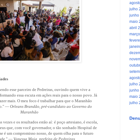
agost
julho
junho
maio 
abril 
março
fevere
janei
dezem
novem
outub
setem
agost
dades
julho
endo esse parceiro de Pedreiras, ouvindo quem vive a
junho
sformando essa escuta em ações reais para o nosso povo. Já
maio 
u fazer mais. O meu foco é trabalhar para que o Maranhão
julho
do." —
Orleans Brandão, pré-candidato ao Governo do
Maranhão
Denu
 vezes e os resultados estão aí: é poço artesiano, é escola,
Deus que, com você governador, o tão sonhado Hospital de
Esse é um compromisso nosso, de quem olha para o futuro
dade." —
Vanessa Maia, prefeita de Pedreiras