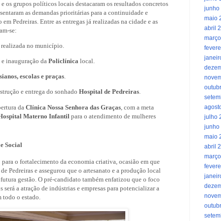
 e os grupos políticos locais destacaram os resultados concretos
junho
resentaram as demandas prioritárias para a continuidade e
maio 
m Pedreiras. Entre as entregas já realizadas na cidade e as
abril 
cam-se:
março
realizada no município.
fevere
janei
e inauguração da
Policlínica
local.
dezem
sianos, escolas e praças
.
novem
outub
strução e entrega do sonhado
Hospital de Pedreiras
.
setem
bertura da
Clínica Nossa Senhora das Graças
, com a meta
agost
Hospital Materno Infantil
para o atendimento de mulheres
julho
junho
maio 
e Social
abril 
março
para o fortalecimento da economia criativa, ocasião em que
fevere
de Pedreiras e assegurou que o artesanato e a produção local
janei
a futura gestão. O pré-candidato também enfatizou que o foco
dezem
 será a atração de indústrias e empresas para potencializar a
novem
 todo o estado.
outub
setem