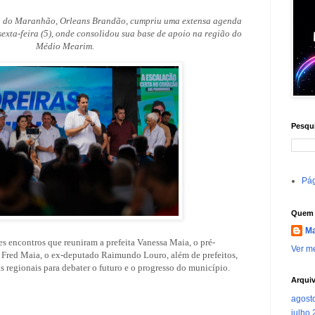
o do Maranhão, Orleans Brandão, cumpriu uma extensa agenda
sexta-feira (5), onde consolidou sua base de apoio na região do
Médio Mearim.
Pesqui
Pág
Quem 
Ma
es encontros que reuniram a prefeita Vanessa Maia, o pré-
Ver me
 Fred Maia, o ex-deputado Raimundo Louro, além de prefeitos,
as regionais para debater o futuro e o progresso do município.
Arqui
agost
julho