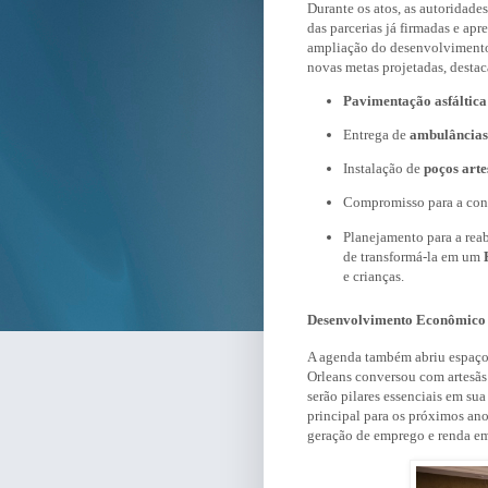
Durante os atos, as autoridades
das parcerias já firmadas e ap
ampliação do desenvolvimento e
novas metas projetadas, desta
Pavimentação asfáltica
Entrega de
ambulâncias
Instalação de
poços arte
Compromisso para a con
Planejamento para a rea
de transformá-la em um
e crianças.
Desenvolvimento Econômico 
A agenda também abriu espaço 
Orleans conversou com artesãs 
serão pilares essenciais em su
principal para os próximos anos
geração de emprego e renda em