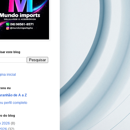
sar este blog
ina inicial
sou eu
ranhão de A a Z
u perfil completo
vo do blog
o 2026
(8)
 2026
(32)