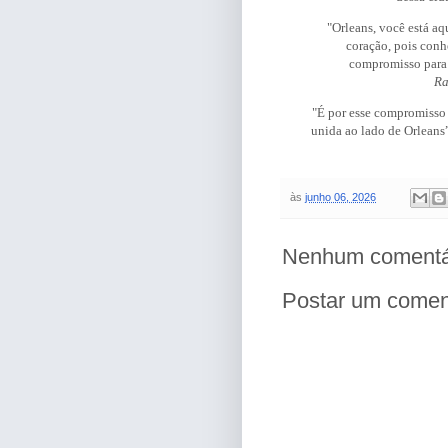
"Orleans, você está a
coração, pois conh
compromisso para 
Ra
"É por esse compromisso dem
unida ao lado de Orleans
às
junho 06, 2026
Nenhum comentá
Postar um comen