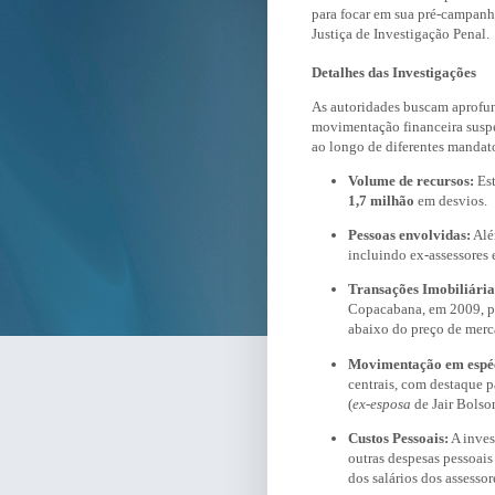
para focar em sua pré-campanh
Justiça de Investigação Penal.
Detalhes das Investigações
As autoridades buscam aprofund
movimentação financeira suspe
ao longo de diferentes mandat
Volume de recursos:
Est
1,7 milhão
em desvios.
Pessoas envolvidas:
Alé
incluindo ex-assessores e
Transações Imobiliária
Copacabana, em 2009, po
abaixo do preço de merc
Movimentação em espéc
centrais, com destaque p
(
ex-esposa
de Jair Bolso
Custos Pessoais:
A inves
outras despesas pessoais
dos salários dos assessor