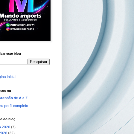
sar este blog
ina inicial
sou eu
ranhão de A a Z
u perfil completo
vo do blog
o 2026
(7)
 2026
(32)