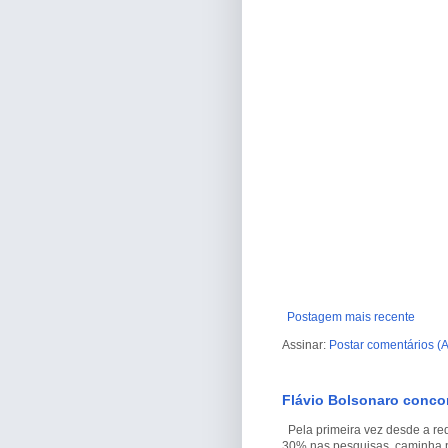
Postagem mais recente
Assinar:
Postar comentários (
Flávio Bolsonaro conco
Pela primeira vez desde a re
30% nas pesquisas caminha par