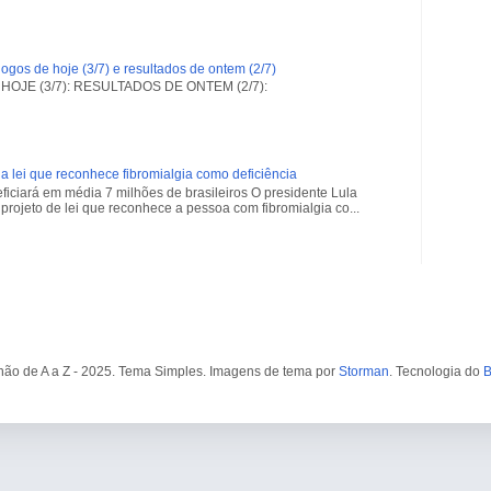
ogos de hoje (3/7) e resultados de ontem (2/7)
OJE (3/7): RESULTADOS DE ONTEM (2/7):
a lei que reconhece fibromialgia como deficiência
iciará em média 7 milhões de brasileiros O presidente Lula
projeto de lei que reconhece a pessoa com fibromialgia co...
ão de A a Z - 2025. Tema Simples. Imagens de tema por
Storman
. Tecnologia do
B