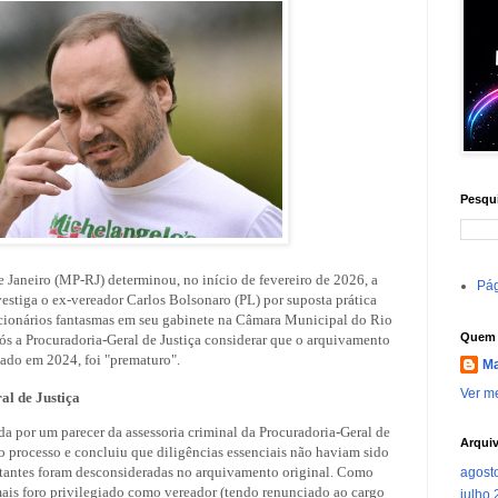
Pesqui
 Janeiro (MP-RJ) determinou, no início de fevereiro de 2026, a
Pág
vestiga o ex-vereador Carlos Bolsonaro (PL) por suposta prática
cionários fantasmas em seu gabinete na Câmara Municipal do Rio
Quem 
pós a Procuradoria-Geral de Justiça considerar que o arquivamento
izado em 2024, foi "prematuro".
Ma
Ver me
al de Justiça
a por um parecer da assessoria criminal da Procuradoria-Geral de
Arqui
 o processo e concluiu que diligências essenciais não haviam sido
tantes foram desconsideradas no arquivamento original. Como
agost
ais foro privilegiado como vereador (tendo renunciado ao cargo
julho