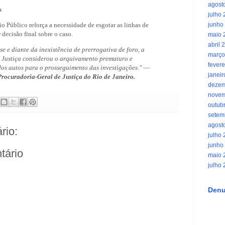
agost
s
julho
 Público reforça a necessidade de esgotar as linhas de
junho
 decisão final sobre o caso.
maio 
abril 
e e diante da inexistência de prerrogativa de foro, a
março
 Justiça considerou o arquivamento prematuro e
fevere
os autos para o prosseguimento das investigações."
—
janei
rocuradoria-Geral de Justiça do Rio de Janeiro.
dezem
novem
outub
setem
agost
rio:
julho
junho
tário
maio 
julho
Denu