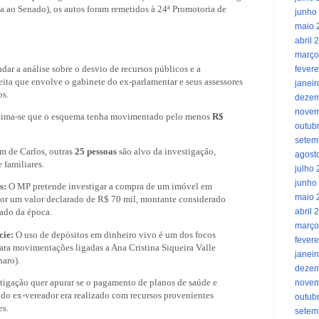
a ao Senado), os autos foram remetidos à 24ª Promotoria de
junho
maio 
abril 
março
ar a análise sobre o desvio de recursos públicos e a
fevere
ita que envolve o gabinete do ex-parlamentar e seus assessores
janei
os.
dezem
novem
ima-se que o esquema tenha movimentado pelo menos
R$
outub
setem
m de Carlos, outras
25 pessoas
são alvo da investigação,
agost
 familiares.
julho
junho
s:
O MP pretende investigar a compra de um imóvel em
maio 
r um valor declarado de R$ 70 mil, montante considerado
ado da época.
abril 
março
ie:
O uso de depósitos em dinheiro vivo é um dos focos
fevere
ara movimentações ligadas a Ana Cristina Siqueira Valle
janei
naro).
dezem
tigação quer apurar se o pagamento de planos de saúde e
novem
 do ex-vereador era realizado com recursos provenientes
outub
es.
setem