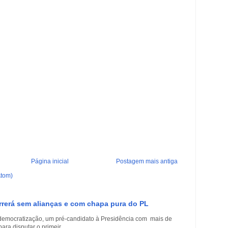
Página inicial
Postagem mais antiga
Atom)
rrerá sem alianças e com chapa pura do PL
democratização, um pré-candidato à Presidência com mais de
a disputar o primeir...