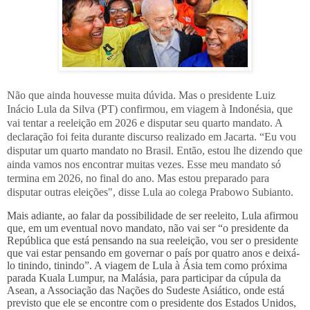
Não que ainda houvesse muita dúvida. Mas o presidente Luiz
Inácio Lula da Silva (PT) confirmou, em viagem à Indonésia, que
vai tentar a reeleição em 2026 e disputar seu quarto mandato. A
declaração foi feita durante discurso realizado em Jacarta. “Eu vou
disputar um quarto mandato no Brasil. Então, estou lhe dizendo que
ainda vamos nos encontrar muitas vezes. Esse meu mandato só
termina em 2026, no final do ano. Mas estou preparado para
disputar outras eleições", disse Lula ao colega Prabowo Subianto.
Mais adiante, ao falar da possibilidade de ser reeleito, Lula afirmou
que, em um eventual novo mandato, não vai ser “o presidente da
República que está pensando na sua reeleição, vou ser o presidente
que vai estar pensando em governar o país por quatro anos e deixá-
lo tinindo, tinindo”. A viagem de Lula à Ásia tem como próxima
parada Kuala Lumpur, na Malásia, para participar da cúpula da
Asean, a Associação das Nações do Sudeste Asiático, onde está
previsto que ele se encontre com o presidente dos Estados Unidos,