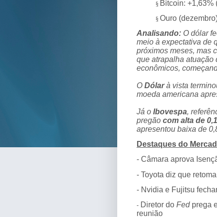
Bitcoin: +1,63%
§
Ouro (dezembro)
§
Analisando:
O dólar fe
meio à expectativa de 
próximos meses, mas c
que atrapalha atuação 
econômicos, começando
O
Dólar
à vista termin
moeda americana apr
Já o
Ibovespa
, referê
pregão
com alta de 0,
apresentou baixa de 0
Destaques do Mercad
- Câmara aprova Isenç
- Toyota diz que retom
- Nvidia e Fujitsu fech
Diretor do
Fed
prega 
-
reunião