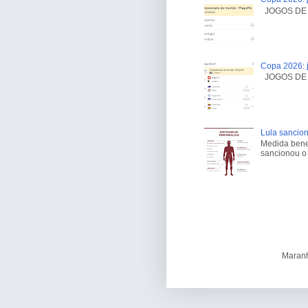
JOGOS DE H
Copa 2026: j
JOGOS DE H
Lula sancion
Medida benef
sancionou o 
Maranh