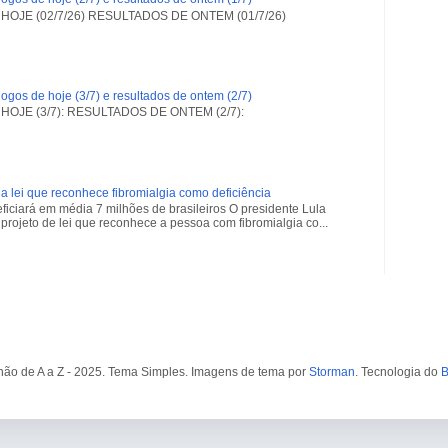
OJE (02/7/26) RESULTADOS DE ONTEM (01/7/26)
ogos de hoje (3/7) e resultados de ontem (2/7)
OJE (3/7): RESULTADOS DE ONTEM (2/7):
a lei que reconhece fibromialgia como deficiência
iciará em média 7 milhões de brasileiros O presidente Lula
projeto de lei que reconhece a pessoa com fibromialgia co...
ão de A a Z - 2025. Tema Simples. Imagens de tema por
Storman
. Tecnologia do
B