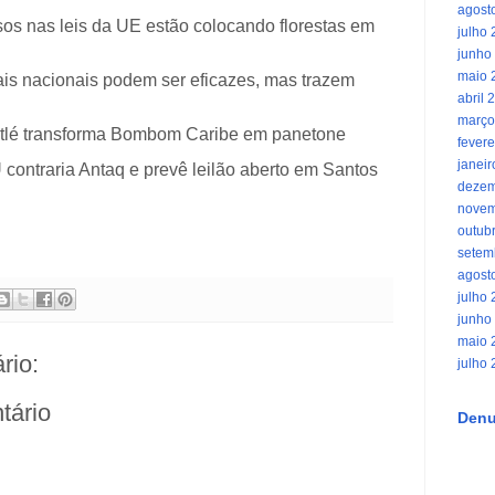
agost
asos nas leis da UE estão colocando florestas em
julho
junho
maio 
iais nacionais podem ser eficazes, mas trazem
abril 
março
stlé transforma Bombom Caribe em panetone
fevere
janei
U contraria Antaq e prevê leilão aberto em Santos
dezem
novem
outub
setem
agost
julho
junho
maio 
rio:
julho
tário
Denu