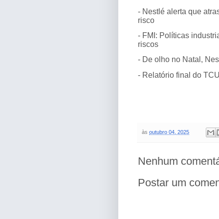
-
Nestlé alerta que atr
risco
-
FMI: Políticas industr
riscos
-
De olho no Natal, Ne
-
Relatório final do TC
às
outubro 04, 2025
Nenhum comentá
Postar um comen