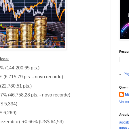
Pesqui
icos:
7% (144.200,65 pts.)
Pág
(6.715,79 pts. - novo recorde)
22.780,51 pts.)
Quem 
7% (46.758,28 pts. - novo recorde)
Ma
Ver me
R$ 5,334)
$ 6,269)
Arqui
(dezembro): +0,66% (US$ 64,53)
agost
julho