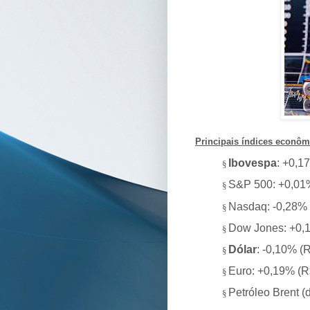
Principais índices econôm
Ibovespa
: +0,1
§
S&P 500: +0,01% 
§
Nasdaq: -0,28% (
§
Dow Jones: +0,1
§
Dólar
: -0,10% (
§
Euro: +0,19% (R
§
Petróleo Brent 
§