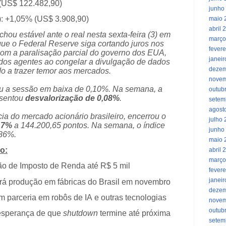
 (US$ 122.482,90)
junho
: +1,05% (US$ 3.908,90)
maio 
abril 
chou estável ante o real nesta sexta-feira (3) em
março
que o Federal Reserve siga cortando juros nos
fevere
om a paralisação parcial do governo dos EUA,
janei
dos agentes ao congelar a divulgação de dados
dezem
 a trazer temor aos mercados.
novem
ou a sessão em baixa de 0,10%. Na semana, a
outub
esentou
desvalorização de 0,08%
.
setem
agost
ncia do mercado acionário brasileiro, encerrou o
julho
17%
a 144.200,65 pontos. Na semana, o índice
junho
,86%.
maio 
o:
abril 
março
ão de Imposto de Renda até R$ 5 mil
fevere
janei
ará produção em fábricas do Brasil em novembro
dezem
am parceria em robôs de IA e outras tecnologias
novem
outub
esperança de que
shutdown
termine até próxima
setem