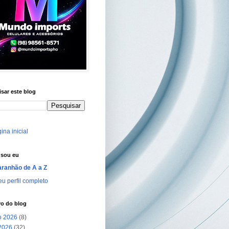
sar este blog
ina inicial
sou eu
ranhão de A a Z
u perfil completo
vo do blog
o 2026
(8)
 2026
(32)