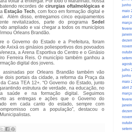
 para voltar a enxergar. Por todo o Maranhão, nossa
junho
 batendo recordes de
cirurgias oftalmológicas e
 a
Estação Tech
, com foco em formação digital e
maio 
onal. Além disso, entregamos cinco equipamentos
abril 
mente revitalizados, parte do programa
Sedel
março
do ampliado e vai chegar a todos os municípios
fevere
firmou Orleans Brandão.
janei
dezem
tre o Governo do Estado e a Prefeitura, foram
novem
de Axixá os ginásios poliesportivos dos povoados
Veneza, a Arena Esportiva do Centro e o Ginásio
outub
dro Ferreira Reis. O município também ganhou a
setem
rmação digital dos jovens.
agost
julho
o assinadas por Orleans Brandão também vão
junho
de dois portais da cidade, a reforma da Praça da
maio 
 da Casa TEA 12+. “O Governo do Estado, junto
 garantindo estrutura de verdade, na educação, no
abril 
 na saúde e na formação digital. Seguimos
março
rto as entregas e ações que o Governo do
fevere
zado em cada canto do estado, sempre com
janei
 compromisso com a população”, destacou o
dezem
Municipalistas.
novem
outub
setem