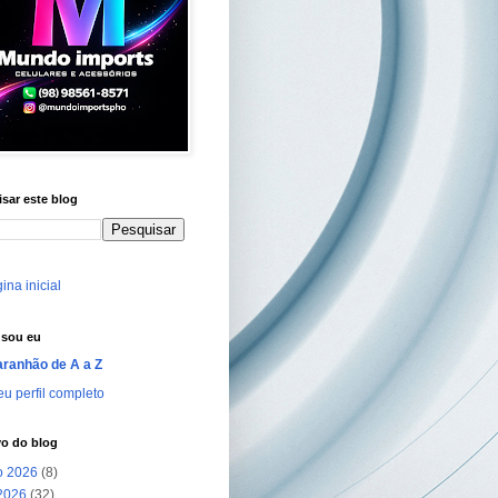
sar este blog
ina inicial
sou eu
ranhão de A a Z
u perfil completo
vo do blog
o 2026
(8)
 2026
(32)