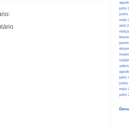
agost
julho
rio:
junho
maio 
tário
abril 
março
fevere
janei
dezem
novem
outub
setem
agost
julho
junho
maio 
julho
Denu