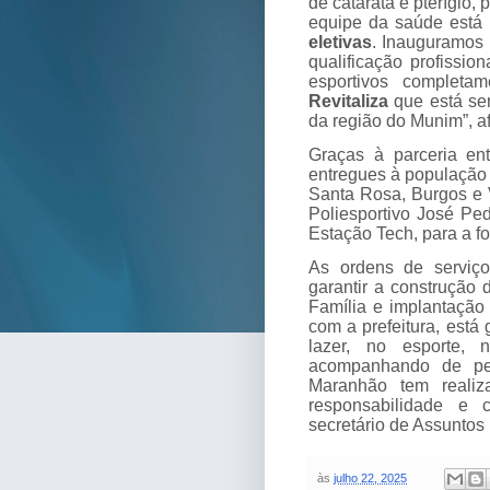
de catarata e pterígio,
equipe da saúde está
eletivas
. Inauguramos
qualificação profissi
esportivos completa
Revitaliza
que está sen
da região do Munim”, a
Graças à parceria en
entregues à população 
Santa Rosa, Burgos e 
Poliesportivo José Pe
Estação Tech, para a fo
As ordens de serviç
garantir a construção 
Família e implantação
com a prefeitura, está
lazer, no esporte,
acompanhando de pe
Maranhão tem reali
responsabilidade e
secretário de Assuntos 
às
julho 22, 2025