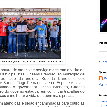
Pesqui
Pág
resentou o governador, ao lado da prefeita e autoridades
inatura de ordens de serviço marcaram a visita do
Quem 
 Municipalistas, Orleans Brandão, ao município de
, ao lado da prefeita Roberta Barreto e dos
Ma
de Saúde, Tiago Fernandes, e de Esporte e Lazer,
Ver me
ntando o governador Carlos Brandão, Orleans
so do governo estadual em continuar trabalhando
Arqui
iços e melhorar a vida de quem mais precisa.
agost
m atendidas e serão encaminhadas para cirurgias
julho