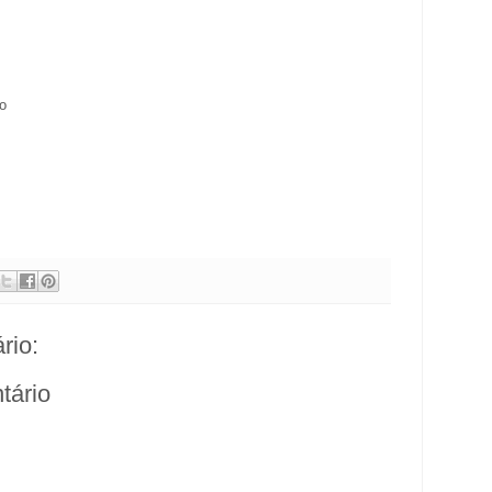
o
rio:
tário