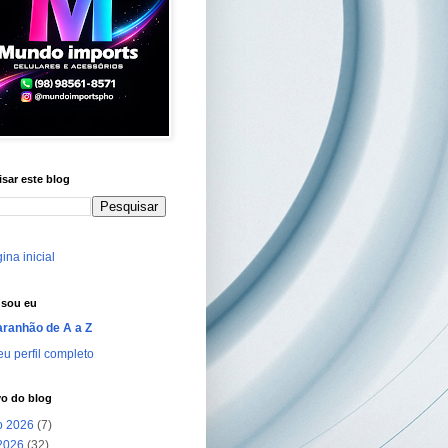
sar este blog
ina inicial
sou eu
ranhão de A a Z
u perfil completo
vo do blog
o 2026
(7)
 2026
(32)