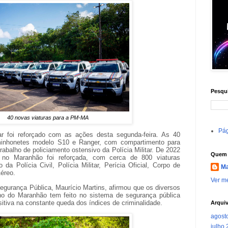
Pesqui
40 novas viaturas para a PM-MA
Pág
tar foi reforçado com as ações desta segunda-feira. As 40
minhonetes modelo S10 e Ranger, com compartimento para
rabalho de policiamento ostensivo da Polícia Militar. De 2022
Quem 
al no Maranhão foi reforçada, com cerca de 800 viaturas
 da Polícia Civil, Polícia Militar, Perícia Oficial, Corpo de
Ma
éreo.
Ver me
egurança Pública, Maurício Martins, afirmou que os diversos
no do Maranhão tem feito no sistema de segurança pública
sitiva na constante queda dos índices de criminalidade.
Arqui
agost
julho