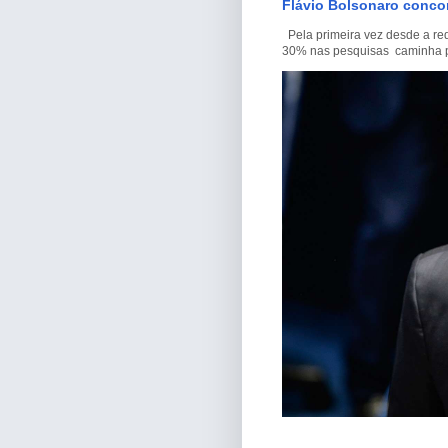
Flávio Bolsonaro conco
Pela primeira vez desde a re
30% nas pesquisas caminha par