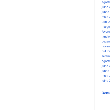
agost
julho
junho
maio 
abril 
março
fevere
janei
dezem
novem
outub
setem
agost
julho
junho
maio 
julho
Denu