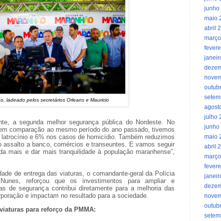
junho
maio 
abril 
março
fevere
janei
dezem
novem
outub
setem
o, ladeado pelos secretários Orleans e Mauricio
agost
julho
te, a segunda melhor segurança pública do Nordeste. No
junho
, em comparação ao mesmo período do ano passado, tivemos
maio 
latrocínio e 6% nos casos de homicídio. Também reduzimos
o assalto a banco, comércios e transeuntes. E vamos seguir
abril 
nda mais e dar mais tranquilidade à população maranhense”,
março
fevere
ade de entrega das viaturas, o comandante-geral da Polícia
janei
as Nunes, reforçou que os investimentos para ampliar e
dezem
ças de segurança contribui diretamente para a melhoria das
rporação e impactam no resultado para a sociedade.
novem
outub
viaturas para reforço da PMMA:
setem