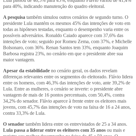
Lula passou de 46,5% para 45%, enquanto Flávio variou de 41,4%
para 40%, indicando manutenção do quadro eleitoral.
A pesquisa
também simulou outros cenários de segundo turno. O
presidente Lula mantém os mesmos 45% das intenções de voto em
todas as hipóteses testadas, enquanto o desempenho varia entre os
possíveis adversários. Ronaldo Caiado aparece com 37,6% das
intenções de voto; seguido por Romeu Zema, com 37%, e Michelle
Bolsonaro, com 36%. Renan Santos tem 33%, enquanto Joaquim
Barbosa registra 23%, no cenário em que o presidente abre sua
maior vantagem.
Apesar da estabilidade
no cenário geral, os dados revelam
diferenças relevantes entre os segmentos do eleitorado. Flávio lidera
entre os homens, com 46,3% das intenções de voto, ante 39,2% de
Lula. Entre as mulheres, o cenário se inverte: o presidente abre
vantagem de mais de 16 pontos percentuais, com 50,4%, contra
34,2% do senador. Flávio aparece à frente entre os eleitores mais
jovens, com 45,7% das intenções de voto na faixa de 16 a 24 anos,
contra 33,3% de Lula.
O senador
também lidera entre os entrevistados de 25 a 34 anos.
Lula passa a liderar entre os eleitores com 35 anos
ou mais e