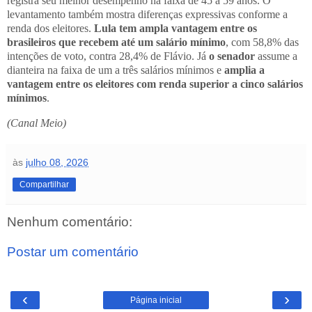
registra seu melhor desempenho na faixa de 45 a 59 anos. O
levantamento também mostra diferenças expressivas conforme a
renda dos eleitores.
Lula tem ampla vantagem entre os
brasileiros que recebem até um salário mínimo
, com 58,8% das
intenções de voto, contra 28,4% de Flávio. Já
o senador
assume a
dianteira na faixa de um a três salários mínimos e
amplia a
vantagem entre os eleitores com renda superior a cinco salários
mínimos
.
(Canal Meio)
às
julho 08, 2026
Compartilhar
Nenhum comentário:
Postar um comentário
‹
›
Página inicial