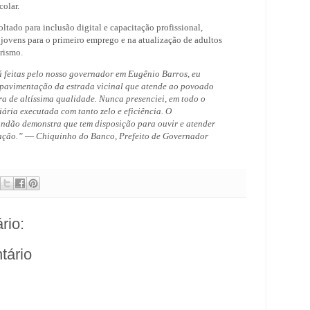
colar.
ltado para inclusão digital e capacitação profissional,
jovens para o primeiro emprego e na atualização de adultos
rismo.
á feitas pelo nosso governador em Eugênio Barros, eu
 pavimentação da estrada vicinal que atende ao povoado
 de altíssima qualidade. Nunca presenciei, em todo o
ria executada com tanto zelo e eficiência. O
ndão demonstra que tem disposição para ouvir e atender
ação.”
—
Chiquinho do Banco, Prefeito de Governador
rio:
tário