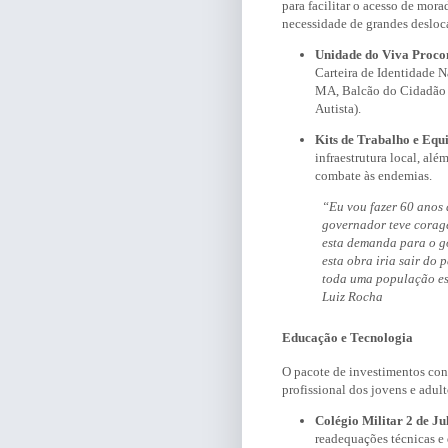
para facilitar o acesso de mor
necessidade de grandes deslo
Unidade do Viva Proco
Carteira de Identidade N
MA, Balcão do Cidadão 
Autista).
Kits de Trabalho e Equ
infraestrutura local, alé
combate às endemias.
“Eu vou fazer 60 anos d
governador teve corag
esta demanda para o g
esta obra iria sair do 
toda uma população es
Luiz Rocha
Educação e Tecnologia
O pacote de investimentos co
profissional dos jovens e adul
Colégio Militar 2 de Ju
readequações técnicas e 