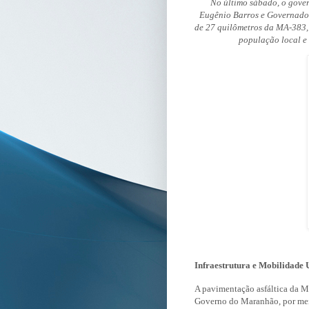
No último sábado, o gove
Eugênio Barros e Governador
de 27 quilômetros da MA-383
população local e
Infraestrutura e Mobilidade
A pavimentação asfáltica da 
Governo do Maranhão, por meio 