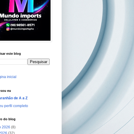
sar este blog
ina inicial
sou eu
ranhão de A a Z
u perfil completo
vo do blog
o 2026
(8)
 2026
(32)