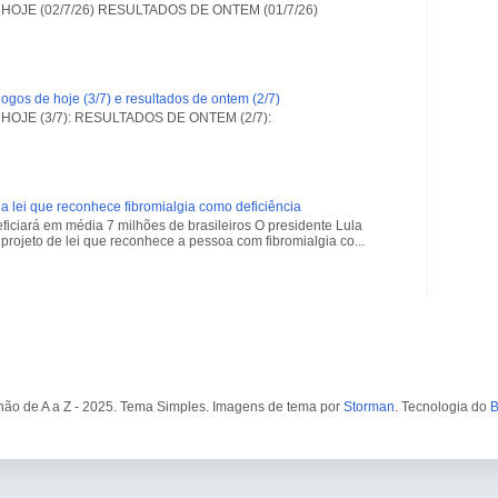
OJE (02/7/26) RESULTADOS DE ONTEM (01/7/26)
ogos de hoje (3/7) e resultados de ontem (2/7)
OJE (3/7): RESULTADOS DE ONTEM (2/7):
a lei que reconhece fibromialgia como deficiência
iciará em média 7 milhões de brasileiros O presidente Lula
projeto de lei que reconhece a pessoa com fibromialgia co...
ão de A a Z - 2025. Tema Simples. Imagens de tema por
Storman
. Tecnologia do
B