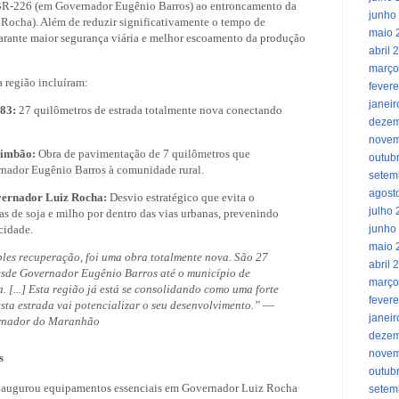
 BR-226 (em Governador Eugênio Barros) ao entroncamento da
junho
ocha). Além de reduzir significativamente o tempo de
maio 
arante maior segurança viária e melhor escoamento da produção
abril 
março
a região incluíram:
fevere
janei
83:
27 quilômetros de estrada totalmente nova conectando
dezem
novem
cimbão:
Obra de pavimentação de 7 quilômetros que
outub
ernador Eugênio Barros à comunidade rural.
setem
agost
vernador Luiz Rocha:
Desvio estratégico que evita o
julho
das de soja e milho por dentro das vias urbanas, prevenindo
cidade.
junho
maio 
les recuperação, foi uma obra totalmente nova. São 27
abril 
esde Governador Eugênio Barros até o município de
março
 [...] Esta região já está se consolidando como uma forte
fevere
esta estrada vai potencializar o seu desenvolvimento.”
—
janei
rnador do Maranhão
dezem
novem
s
outub
naugurou equipamentos essenciais em Governador Luiz Rocha
setem