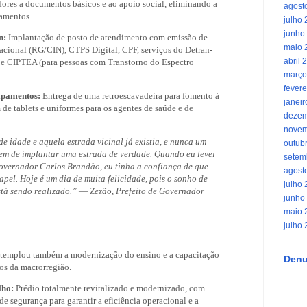
adores a documentos básicos e ao apoio social, eliminando a
agost
camentos.
julho
junho
n:
Implantação de posto de atendimento com emissão de
maio 
acional (RG/CIN), CTPS Digital, CPF, serviços do Detran-
abril 
e CIPTEA (para pessoas com Transtorno do Espectro
março
fevere
ipamentos:
Entrega de uma retroescavadeira para fomento à
janei
m de tablets e uniformes para os agentes de saúde e de
dezem
novem
e idade e aquela estrada vicinal já existia, e nunca um
outub
em de implantar uma estrada de verdade. Quando eu levei
setem
overnador Carlos Brandão, eu tinha a confiança de que
agost
papel. Hoje é um dia de muita felicidade, pois o sonho de
julho
tá sendo realizado.”
—
Zezão, Prefeito de Governador
junho
maio 
julho
ntemplou também a modernização do ensino e a capacitação
Denu
tos da macrorregião.
lho:
Prédio totalmente revitalizado e modernizado, com
de segurança para garantir a eficiência operacional e a