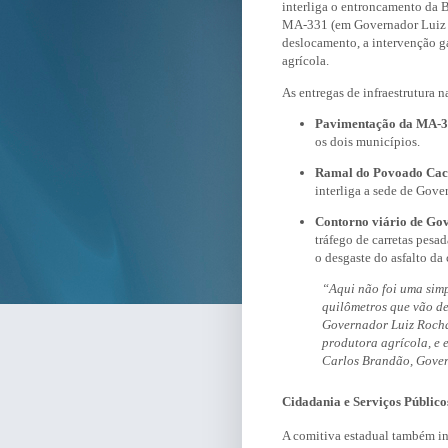
interliga o entroncamento da
MA-331 (em Governador Luiz R
deslocamento, a intervenção g
agrícola.
As entregas de infraestrutura n
Pavimentação da MA-3
os dois municípios.
Ramal do Povoado Ca
interliga a sede de Gov
Contorno viário de Go
tráfego de carretas pesa
o desgaste do asfalto da 
“Aqui não foi uma simp
quilômetros que vão d
Governador Luiz Rocha.
produtora agrícola, e 
Carlos Brandão, Gove
Cidadania e Serviços Público
A comitiva estadual também i