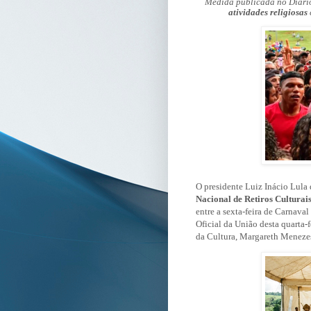
Medida publicada no Diário
atividades religiosas
O presidente Luiz Inácio Lula
Nacional de Retiros Culturai
entre a sexta-feira de Carnaval
Oficial da União desta quarta-
da Cultura, Margareth Meneze