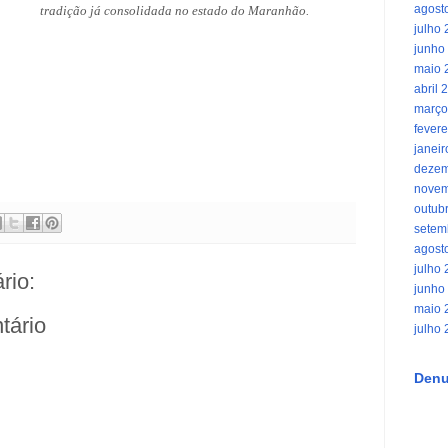
agost
tradição já consolidada no estado do Maranhão.
julho
junho
maio 
abril 
março
fevere
janei
dezem
novem
outub
setem
agost
julho
rio:
junho
maio 
tário
julho
Denu