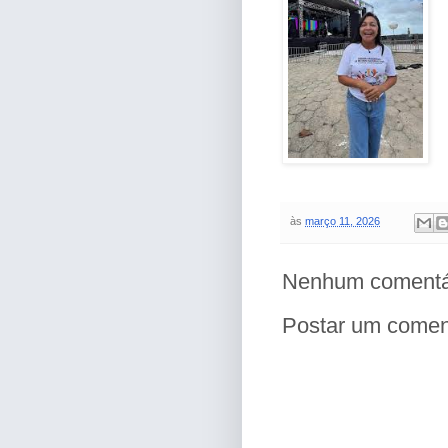
às
março 11, 2026
Nenhum comentá
Postar um comen