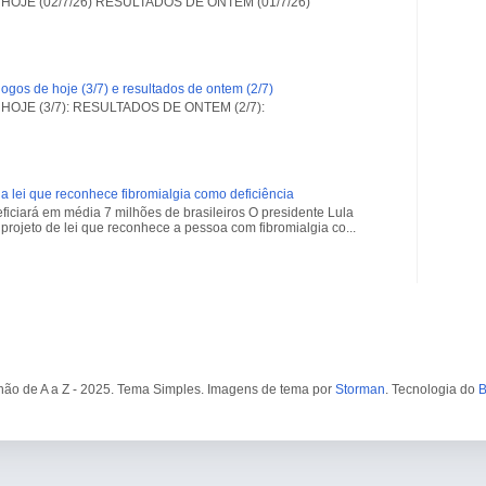
OJE (02/7/26) RESULTADOS DE ONTEM (01/7/26)
ogos de hoje (3/7) e resultados de ontem (2/7)
OJE (3/7): RESULTADOS DE ONTEM (2/7):
a lei que reconhece fibromialgia como deficiência
iciará em média 7 milhões de brasileiros O presidente Lula
projeto de lei que reconhece a pessoa com fibromialgia co...
ão de A a Z - 2025. Tema Simples. Imagens de tema por
Storman
. Tecnologia do
B