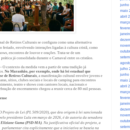
junho
maio 
abril 
março
fevere
janei
dezem
al de Retiros Culturais se configura como uma alternativa
novem
o feriado, envolvendo interações ligadas à cultura cristã, como
outub
shows, encontros de louvor e orações. Trata-se de um
setem
prática já consolidada durante o Carnaval entre os cristãos.
agost
 O contexto da medida vem a partir de uma tradição já
julho
os.
No Maranhão, por exemplo, onde há lei estadual que
junho
e de Retiros Culturais
, a manifestação cultural envolve jovens e
ras, sítios, clubes sociais e locais de camping para encontros
maio 
nimento, teatro e shows com cantores locais, nacionais e
abril 
ebração de encerramento chegou a reunir cerca de 80 mil pessoas.
março
ense
fevere
janei
dezem
O Projeto de Lei (PL 509/2020), que deu origem à lei sancionada
novem
pelo presidente Lula em março de 2026, é de autoria da senadora
outub
Eliziane Gama (PSD-MA)
. Na justificativa oficial do projeto, a
setem
parlamentar cita explicitamente que a iniciativa se baseia na