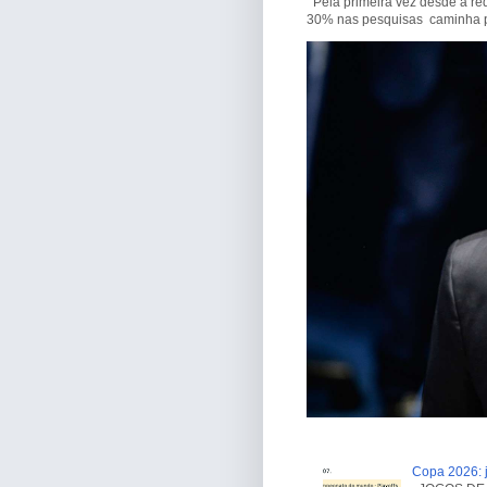
Pela primeira vez desde a re
30% nas pesquisas caminha par
Copa 2026: j