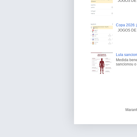
JOGOS DE H
Copa 2026: j
JOGOS DE H
Lula sancion
Medida benef
sancionou o 
Maranh