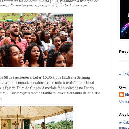
 Oficial da União desta quarta (11/3) reconhece a tradição de
como alternativa para o período do feriado de Carnaval
Pesqui
Pág
 da Silva sancionou a
Lei nº 15.354
, que institui a
Semana
s
, a ser comemorada anualmente em todo o território nacional
 e a Quarta-Feira de Cinzas. A medida foi publicada no Diário
Quem 
feira, 11 de março. A medida também leva a assinatura da ministra
Ma
s.
Ver me
Arqui
agost
julho