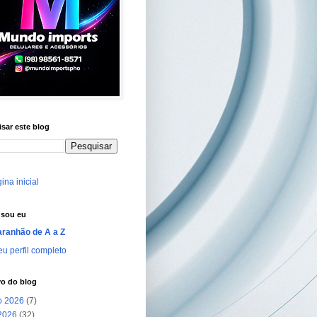
sar este blog
ina inicial
sou eu
ranhão de A a Z
u perfil completo
vo do blog
o 2026
(7)
 2026
(32)