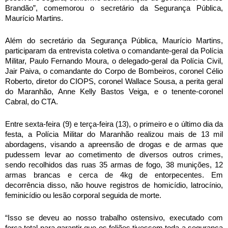
Brandão”, comemorou o secretário da Segurança Pública,
Maurício Martins.
Além do secretário da Segurança Pública, Maurício Martins,
participaram da entrevista coletiva o comandante-geral da Polícia
Militar, Paulo Fernando Moura, o delegado-geral da Polícia Civil,
Jair Paiva, o comandante do Corpo de Bombeiros, coronel Célio
Roberto, diretor do CIOPS, coronel Wallace Sousa, a perita geral
do Maranhão, Anne Kelly Bastos Veiga, e o tenente-coronel
Cabral, do CTA.
Entre sexta-feira (9) e terça-feira (13), o primeiro e o último dia da
festa, a Polícia Militar do Maranhão realizou mais de 13 mil
abordagens, visando a apreensão de drogas e de armas que
pudessem levar ao cometimento de diversos outros crimes,
sendo recolhidos das ruas 35 armas de fogo, 38 munições, 12
armas brancas e cerca de 4kg de entorpecentes. Em
decorrência disso, não houve registros de homicídio, latrocínio,
feminicídio ou lesão corporal seguida de morte.
“Isso se deveu ao nosso trabalho ostensivo, executado com
força total para garantir que os foliões tivessem toda a segurança