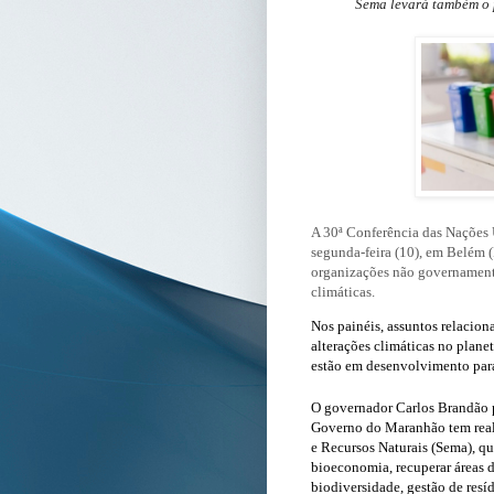
Sema levará também o p
A 30ª Conferência das Nações 
segunda-feira (10), em Belém (
organizações não governamenta
climáticas.
Nos painéis, assuntos relacion
alterações climáticas no plane
estão em desenvolvimento para
O governador Carlos Brandão p
Governo do Maranhão tem reali
e Recursos Naturais (Sema), q
bioeconomia, recuperar áreas 
biodiversidade, gestão de resí