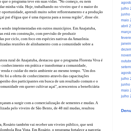
o que o programa teve em suas vidas. "No começo, eu nem
agost
dar minha vida. Hoje, trabalhando no viveiro que é o maior do
julho
e oportunidade, aprendi muito sobre reflorestamento e a produção
junho
aí pai d'égua que é uma riqueza para a nossa região", disse ele.
maio 
abril 
o sendo implementadas em outros municípios. Em Anajatuba,
março
vas está em construção, com previsão de produzir
fevere
s por ciclo, com foco em espécies nativas da Amazônia.
janei
alizadas reuniões de alinhamento com a comunidade sobre a
dezem
novem
tora rural de Anajatuba, destacou que o programa Floresta Viva é
outub
 conhecimento em prática e transformar a comunidade,
setem
r renda e cuidar do meio ambiente ao mesmo tempo. "Um dos
agost
ebi foi a oferta de conhecimento através das capacitações
julho
mpenho dos participantes em busca de um resultado comum e o
junho
 comunidade em querer cultivar açaí", acrescentou a beneficiária
maio 
julho
meçaram a surgir com a comercialização de sementes e mudas. A
lizada pelo viveiro de São Bento, de 48 mil mudas, resultou
Denu
, Rosário também vai receber um viveiro público, que será
ombola Boa Vista. Em Rosário, o programa fortalece a parceria