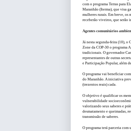
com o programa Terras para Ela
Maranhão (Iterma), que visa ga
mulheres rurais. Em breve, os
receberão viveiros, que serão 
Agentes comunitários ambien
Já nesta segunda-feira (10), o
Zone da COP-30 o programa Age
tradicionais. O governador Ca
representantes de outras secre
e Participação Popular, além de
O programa vai beneficiar com
do Maranhão. A iniciativa pre
(trezentos reais) cada.
O objetivo é qualificar os me
vulnerabilidade socioeconômi
valorizando seus saberes e prát
desmatamento e queimadas, res
transmissão de saberes.
O programa terá parceria com 