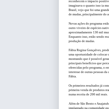
reconhecem o impacto positiv
imaginava o quanto isso ia mu
Brasil, vejo que foi uma grand
de mudas, principalmente do aç
Novas ações do programa estã
outro viveiro de espécies nati
aproximadamente 130 mil muda
Enquanto isso, estão sendo re
produção de mudas.
Fábia Regina Gonçalves, produ
uma oportunidade de colocar o
mostrando que é possível gera
principais benefícios que perc
oferecidas pelo programa, o e
interesse de outras pessoas da
Fábia.
Os primeiros resultados já co
primeira venda de produtos rea
numa receita de 200 mil reais.
Além de São Bento e Anajatuba
implantado na comunidade quil