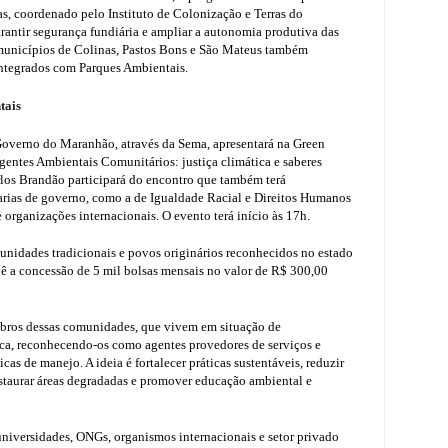
s, coordenado pelo Instituto de Colonização e Terras do
rantir segurança fundiária e ampliar a autonomia produtiva das
 municípios de Colinas, Pastos Bons e São Mateus também
integrados com Parques Ambientais.
tais
 Governo do Maranhão, através da Sema, apresentará na Green
ntes Ambientais Comunitários: justiça climática e saberes
rlos Brandão participará do encontro que também terá
tarias de governo, como a de Igualdade Racial e Direitos Humanos
 organizações internacionais. O evento terá início às 17h.
unidades tradicionais e povos originários reconhecidos no estado
vê a concessão de 5 mil bolsas mensais no valor de R$ 300,00
mbros dessas comunidades, que vivem em situação de
ca, reconhecendo-os como agentes provedores de serviços e
icas de manejo. A ideia é fortalecer práticas sustentáveis, reduzir
taurar áreas degradadas e promover educação ambiental e
universidades, ONGs, organismos internacionais e setor privado