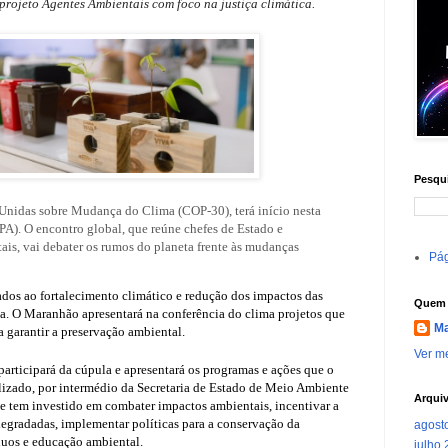
rojeto Agentes Ambientais com foco na justiça climática.
Pesqui
Unidas sobre Mudança do Clima (COP-30), terá início nesta
PA). O encontro global, que reúne chefes de Estado e
is, vai debater os rumos do planeta frente às mudanças
Pág
ados ao fortalecimento climático e redução dos impactos das
Quem 
ta. O Maranhão apresentará na conferência do clima projetos que
Ma
 garantir a preservação ambiental.
Ver me
articipará da cúpula e apresentará os programas e ações que o
zado, por intermédio da Secretaria de Estado de Meio Ambiente
Arqui
ue tem investido em combater impactos ambientais, incentivar a
degradadas, implementar políticas para a conservação da
agost
duos e educação ambiental.
julho