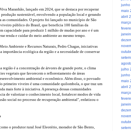
junho
 Viva Maranhão, lançado em 2024, que se destaca por recuperar
maio 
 a produção sustentável, envolvendo a população local e gerando
abril 
 as comunidades. O projeto foi lançado no município de São
março
viveiro público do Brasil, que beneficia 100 famílias da
fevere
em capacidade para produzir 1 milhão de mudas por ano e é um
janei
erar renda e cuidar do meio ambiente ao mesmo tempo.
dezem
novem
 Meio Ambiente e Recursos Naturais, Pedro Chagas, iniciativas
a importância ecológica da região e a necessidade de conservar
outub
setem
agost
a região é a concentração de árvores de grande porte, o clima
julho
ies vegetais que favorecem o reflorestamento de áreas
junho
 desenvolvimento ambiental e econômico. Além disso, o povoado
maio 
do primeiro viveiro é uma comunidade quilombola, o que traz um
abril 
inda mais forte à iniciativa. A presença dessas comunidades
março
ncia de valorizar o conhecimento local, fortalecer modos de vida
fevere
usão social no processo de recuperação ambiental", enfatizou o
janei
dezem
s
novem
outub
como o produtor rural José Eleotério, morador de São Bento,
setem