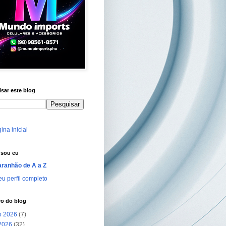
sar este blog
ina inicial
sou eu
ranhão de A a Z
u perfil completo
vo do blog
o 2026
(7)
 2026
(32)