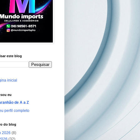
sar este blog
ina inicial
sou eu
ranhão de A a Z
u perfil completo
vo do blog
o 2026
(8)
 2026
(32)