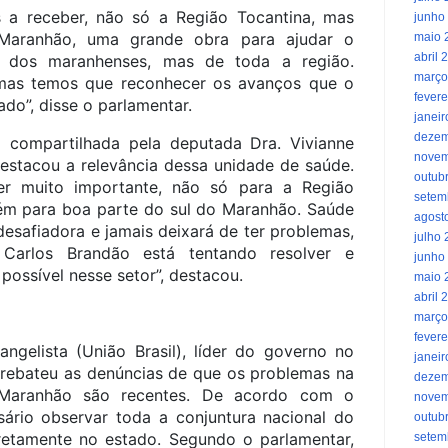
 a receber, não só a Região Tocantina, mas
junho
Maranhão, uma grande obra para ajudar o
maio 
abril 
 dos maranhenses, mas de toda a região.
março
mas temos que reconhecer os avanços que o
fevere
do”, disse o parlamentar.
janei
dezem
 compartilhada pela deputada Dra. Vivianne
novem
stacou a relevância dessa unidade de saúde.
outub
ser muito importante, não só para a Região
setem
ém para boa parte do sul do Maranhão. Saúde
agost
esafiadora e jamais deixará de ter problemas,
julho
Carlos Brandão está tentando resolver e
junho
ossível nesse setor”, destacou.
maio 
abril 
março
fevere
gelista (União Brasil), líder do governo no
janei
 rebateu as denúncias de que os problemas na
dezem
Maranhão são recentes. De acordo com o
novem
sário observar toda a conjuntura nacional do
outub
retamente no estado. Segundo o parlamentar,
setem