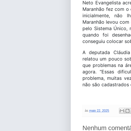
Neto Evangelista ac
Maranhão fez com o q
inicialmente, não
Maranhão levou com q
pelo Sistema Único, 
quando foi desenha
conseguiu colocar so
A deputada Cláudia
relatou um pouco sob
que problemas na áre
agora. “Essas difi
problema, muitas vez
não são cadastrados
às
maio 22, 2025
Nenhum comentá