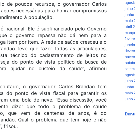
agost
o de poucos recursos, o governador Carlos
julho
 ações necessárias para honrar compromissos
junho
atendimento à população.
maio 
abril 
 nacional. Ele é subfinanciado pelo Governo
março
o que o governo repassa não dá nem para a
fevere
a item por item. A rede de saúde cresceu e o
janei
andão teve que fazer todas as articulações,
dezem
sta técnico do cadastramento de leitos no
novem
 seja do ponto de vista político da busca de
outub
para ajudar no custeio da saúde”, afirmou
setem
agost
julho
eputado, o governador Carlos Brandão tem
junho
a do ponto de vista fiscal para garantir os
maio 
ram uma bola de neve. “Essa discussão, você
julho
ente dizer que todo o problema de saúde
ão, que vem de centenas de anos, é do
Denu
randão. Qual o problema que tem hoje e não
, frisou.