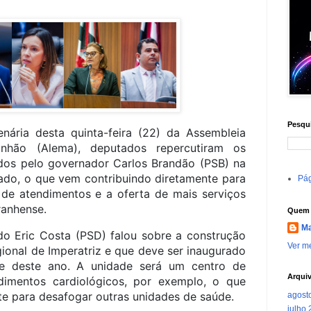
Pesqui
nária desta quinta-feira (22) da Assembleia
anhão (Alema), deputados repercutiram os
ados pelo governador Carlos Brandão (PSB) na
ado, o que vem contribuindo diretamente para
Pág
de atendimentos e a oferta de mais serviços
ranhense.
Quem 
Ma
do Eric Costa (PSD) falou sobre a construção
Ver me
ional de Imperatriz e que deve ser inaugurado
e deste ano. A unidade será um centro de
Arqui
ndimentos cardiológicos, por exemplo, o que
te para desafogar outras unidades de saúde.
agost
julho