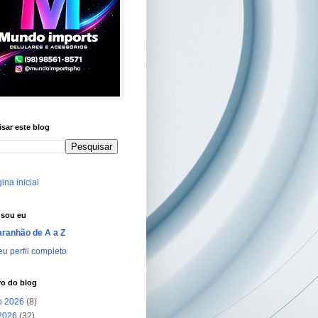
sar este blog
ina inicial
sou eu
ranhão de A a Z
u perfil completo
vo do blog
o 2026
(8)
 2026
(32)