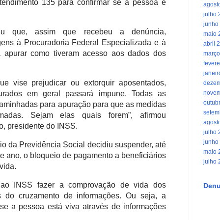
tendimento 135 para confirmar se a pessoa é
agost
julho
junho
rmou que, assim que recebeu a denúncia,
maio 
ns à Procuradoria Federal Especializada e à
abril 
ra apurar como tiveram acesso aos dados dos
março
fevere
janei
e vise prejudicar ou extorquir aposentados,
dezem
gurados em geral passará impune. Todas as
novem
outub
aminhadas para apuração para que as medidas
setem
madas. Sejam elas quais forem”, afirmou
agost
o, presidente do INSS.
julho
junho
io da Previdência Social decidiu suspender, até
maio 
e ano, o bloqueio de pagamento a beneficiários
julho
vida.
ao INSS fazer a comprovação de vida dos
Denu
és do cruzamento de informações. Ou seja, a
se a pessoa está viva através de informações