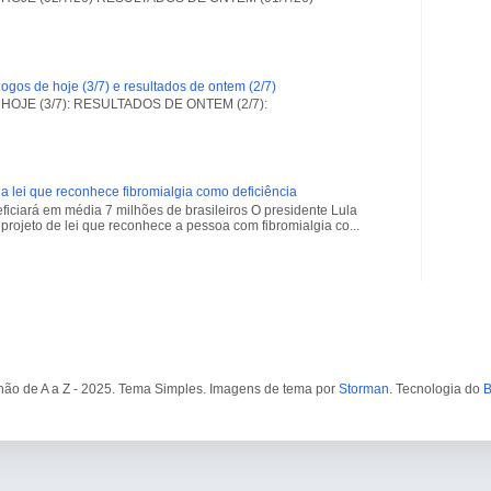
ogos de hoje (3/7) e resultados de ontem (2/7)
OJE (3/7): RESULTADOS DE ONTEM (2/7):
a lei que reconhece fibromialgia como deficiência
iciará em média 7 milhões de brasileiros O presidente Lula
projeto de lei que reconhece a pessoa com fibromialgia co...
ão de A a Z - 2025. Tema Simples. Imagens de tema por
Storman
. Tecnologia do
B