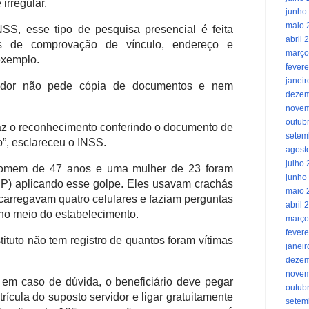
 irregular.
junho
maio 
S, esse tipo de pesquisa presencial é feita
abril 
s de comprovação de vínculo, endereço e
março
exemplo.
fevere
janei
vidor não pede cópia de documentos e nem
dezem
novem
outub
faz o reconhecimento conferindo o documento de
setem
o”, esclareceu o INSS.
agost
julho
homem de 47 anos e uma mulher de 23 foram
junho
P) aplicando esse golpe. Eles usavam crachás
maio 
carregavam quatro celulares e faziam perguntas
abril 
o meio do estabelecimento.
março
fevere
tituto não tem registro de quantos foram vítimas
janei
dezem
novem
em caso de dúvida, o beneficiário deve pegar
outub
ícula do suposto servidor e ligar gratuitamente
setem