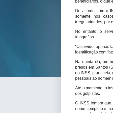
beneficiários, o que é
De acordo com o INS
somente nos caso
irregularidades, por 
No entanto, o ser
fotografias.
“O servidor apenas 
identificação com fot
Na quinta (3), um 
presos em Santos (S
do INSS, prancheta, 
pessoais ao homem n
Até o momento, o ins
dos golpistas.
O INSS lembra que, 
nome completo e matr