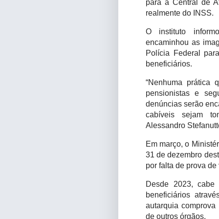
para a Central de A
realmente do INSS.
O instituto info
encaminhou as image
Polícia Federal pa
beneficiários.
“Nenhuma prática qu
pensionistas e se
denúncias serão enc
cabíveis sejam to
Alessandro Stefanutt
Em março, o Ministér
31 de dezembro dest
por falta de prova de 
Desde 2023, cabe 
beneficiários atrav
autarquia comprova 
de outros órgãos.