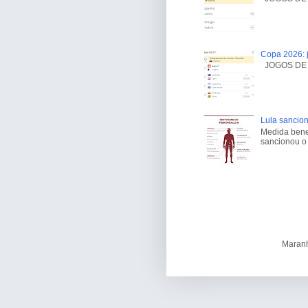
Copa 2026: j
JOGOS DE H
Lula sancion
Medida benef
sancionou o 
Maranh