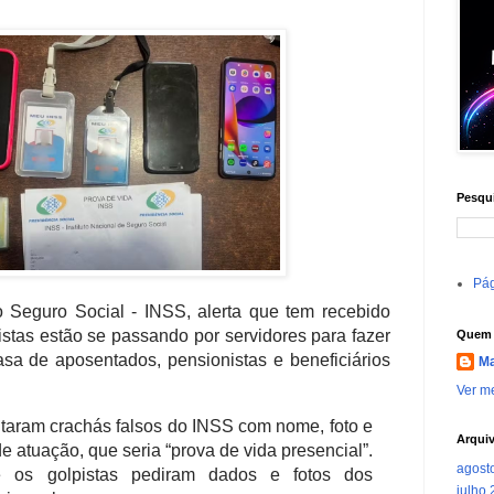
Pesqui
Pág
o Seguro Social - INSS, alerta que tem recebido
stas estão se passando por servidores para fazer
Quem 
sa de aposentados, pensionistas e beneficiários
Ma
Ver me
ntaram crachás falsos do INSS com nome, foto e
Arqui
e atuação, que seria “prova de vida presencial”.
agost
ue os golpistas pediram dados e fotos dos
julho